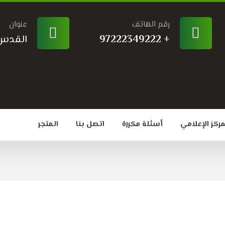
رقم الهاتف
عنوان
+ 97222349222
القدس -
مركز الإعلامي
أسئلة مكررة
اتصل بنا
المتجر